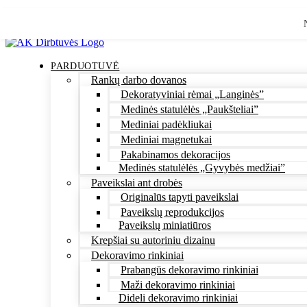
Eiti
prie
turinio
PARDUOTUVĖ
Rankų darbo dovanos
Dekoratyviniai rėmai „Langinės”
Medinės statulėlės „Paukšteliai”
Mediniai padėkliukai
Mediniai magnetukai
Pakabinamos dekoracijos
Medinės statulėlės „Gyvybės medžiai”
Paveikslai ant drobės
Originalūs tapyti paveikslai
Paveikslų reprodukcijos
Paveikslų miniatiūros
Krepšiai su autoriniu dizainu
Dekoravimo rinkiniai
Prabangūs dekoravimo rinkiniai
Maži dekoravimo rinkiniai
Dideli dekoravimo rinkiniai