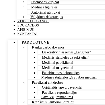
Priemonės kūrybai
Medinės figūrėlės
Autoriniai atvirukai
Velykinės dekoracijos
VERSLO DOVANOS
EDUKACIJOS
APIE MUS
KONTAKTAI
PARDUOTUVĖ
Rankų darbo dovanos
Dekoratyviniai rėmai „Langinės”
Medinės statulėlės „Paukšteliai”
Mediniai padėkliukai
Mediniai magnetukai
Pakabinamos dekoracijos
Medinės statulėlės „Gyvybės medžiai”
Paveikslai ant drobės
Originalūs tapyti paveikslai
Paveikslų reprodukcijos
Paveikslų miniatiūros
Krepšiai su autoriniu dizainu