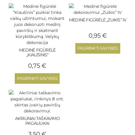
MEDINĖ FIGŪRĖLĖ „ZUIKIS” IV
0,95
€
PASIRINKTI SAVYBES
MEDINĖ FIGŪRĖLĖ
„KIAUŠINIS“
0,75
€
PASIRINKTI SAVYBES
AKRILINIAI TAŠKAVIMO
PAGALIUKAI
3,50
€