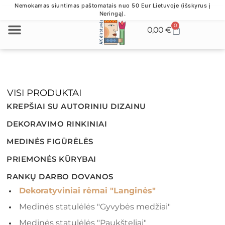
Nemokamas siuntimas paštomatais nuo 50 Eur Lietuvoje (išskyrus į
Neringą).
0
0,00
€
VERSLO DOVANOS
DEKORATYVINIAI RĖMAI "LANGINĖS"
VISI PRODUKTAI
KREPŠIAI SU AUTORINIU DIZAINU
DEKORAVIMO RINKINIAI
MEDINĖS FIGŪRĖLĖS
PRIEMONĖS KŪRYBAI
RANKŲ DARBO DOVANOS
Dekoratyviniai rėmai "Langinės"
Medinės statulėlės "Gyvybės medžiai"
Medinės statulėlės "Paukšteliai"