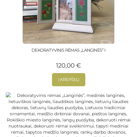
DEKORATYVINIS RĖMAS „LANGINĖS” I
120,00
€
Į KREPŠELĮ