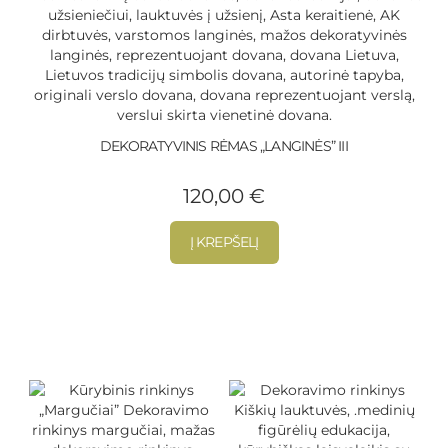
DEKORATYVINIS RĖMAS „LANGINĖS” III
120,00
€
Į KREPŠELĮ
Naujausios prekės