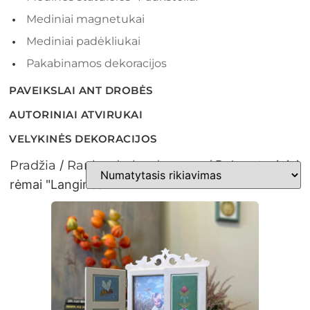
Mediniai magnetukai
Mediniai padėkliukai
Pakabinamos dekoracijos
PAVEIKSLAI ANT DROBĖS
AUTORINIAI ATVIRUKAI
VELYKINĖS DEKORACIJOS
Pradžia
/
Rankų darbo dovanos
/ Dekoratyviniai
rėmai "Langinės"