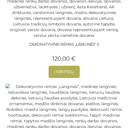
DEKORATYVINIS RĖMAS „LANGINĖS” II
120,00
€
Į KREPŠELĮ