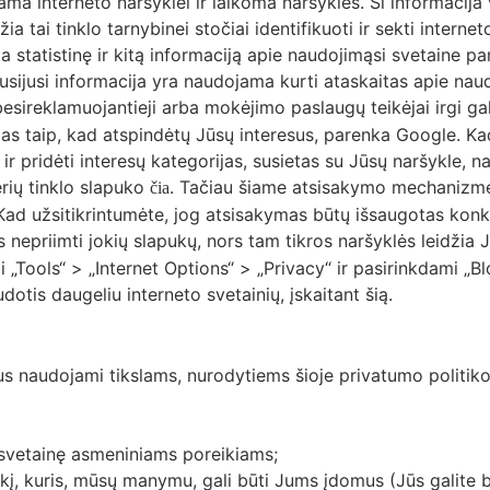
ama interneto naršyklei ir laikoma naršyklės. Ši informacija 
žia tai tinklo tarnybinei stočiai identifikuoti ir sekti inte
ja statistinę ir kitą informaciją apie naudojimąsi svetaine 
jusi informacija yra naudojama kurti ataskaitas apie naudoj
esireklamuojantieji arba mokėjimo paslaugų teikėjai irgi ga
s taip, kad atspindėtų Jūsų interesus, parenka Google. Kad
ti ir pridėti interesų kategorijas, susietas su Jūsų naršyk
erių tinklo slapuko
. Tačiau šiame atsisakymo mechanizme n
čia
Kad užsitikrintumėte, jog atsisakymas būtų išsaugotas konk
nepriimti jokių slapukų, nors tam tikros naršyklės leidžia Ju
 „Tools“ > „Internet Options“ > „Privacy“ ir pasirinkdami „Bl
otis daugeliu interneto svetainių, įskaitant šią.
us naudojami tikslams, nurodytiems šioje privatumo politiko
o svetainę asmeniniams poreikiams;
iškį, kuris, mūsų manymu, gali būti Jums įdomus (Jūs galite 