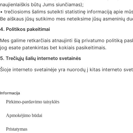
naujienlaiškis būtų Jums siunčiamas);
• trečiosioms šalims suteikti statistinę informaciją apie mū
Be aiškaus jūsų sutikimo mes neteiksime jūsų asmeninių duo
4. Politikos pakeitimai
Mes galime retkarčiais atnaujinti šią privatumo politiką pas
jog esate patenkintas bet kokiais pasikeitimais.
5. Trečiųjų šalių interneto svetainės
Šioje interneto svetainėje yra nuorodų į kitas interneto sve
Informacija
Pirkimo-pardavimo taisyklės
Apmokėjimo būdai
Pristatymas