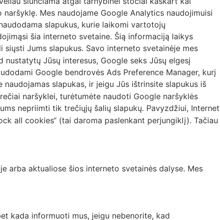
vėliau siunčiama atgal tarnybinei stočiai kaskart kai
rneto naršyklę. Mes naudojame Google Analytics naudojimuisi
panaudodama slapukus, kurie laikomi vartotojų
imąsi šia interneto svetaine. Šią informaciją laikys
li siųsti Jums slapukus. Savo interneto svetainėje mes
 nustatytų Jūsų interesus, Google seks Jūsų elgesį
le, naudodami Google bendrovės Ads Preference Manager, kurį
audojamas slapukas, ir jeigu Jūs ištrinsite slapukus iš
rečiai naršyklei, turėtumėte naudoti Google naršyklės
ms nepriimti tik trečiųjų šalių slapukų. Pavyzdžiui, Internet
ock all cookies“ (tai daroma paslenkant perjungiklį). Tačiau
je arba aktualiose šios interneto svetainės dalyse. Mes
bet kada informuoti mus, jeigu nebenorite, kad