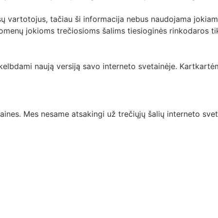
sų vartotojus, tačiau ši informacija nebus naudojama jokiam 
menų jokioms trečiosioms šalims tiesioginės rinkodaros tik
kelbdami naują versiją savo interneto svetainėje. Kartkartėm
taines. Mes nesame atsakingi už trečiųjų šalių interneto svet