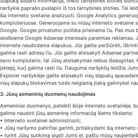
Slapuką sudaro informacija, tinklo tarnybinės stoties siunči
naršyklė paprašo puslapio iš tos tarnybinės stoties. Tai leid
šia interneto svetaine analizuoti. Google Analytics generuo
kompiuteriuose. Generuojama su mūsų interneto svetaine susi
Google. Google privatumo politika prieinama
. Pas mus b
čia
skelbiame Google Adsense interesais paremtas reklamas. Ja
internete naudodama slapukus. Jūs galite peržiūrėti, ištrin
galima rasti adresu
. Jūs galite atsisakyti Adsense partn
čia
savo kompiuterio, tai Jūsų atsisakymas nebus išsaugotas. 
įskiepį, kurį galima rasti
. Dauguma naršyklių leidžia Jums 
čia
Explorer naršyklėje galite atsisakyti visų slapukų spausdami
visų slapukų blokavimas turės neigiamą įtaką galimybei naud
3. Jūsų asmeninių duomenų naudojimas
Asmeniniai duomenys, pateikti šioje interneto svetainėje, b
galime naudoti jūsų asmeninę informaciją šiems tikslams:
• Interneto svetainei administruoti;
• Jūsų naršymo patirčiai gerinti, pritaikydami šią internet
• turint Jūsų sutikimą siųsti Jums el. paštu mūsų naujienla