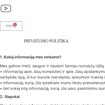
0
0,00
€
PRIVATUMO POLITIKA
1. Kokią informaciją mes renkame?
Mes galime rinkti, saugoti ir naudoti žemiau nurodytų rūšių 
• informaciją apie Jūsų kompiuterį ir apie Jūsų apsilankymus
naršyklės tipą, iš kur buvote nukreiptas, lankymosi trukmę i
• informaciją, kurią Jūs suteikiate mums tikslu prenumeruot
• bet kokią kitą informaciją, kurią Jūs savo pasirinkimu si
2. Slapukai