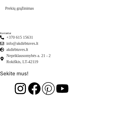
Prekių grąžinimas
Privatumo politika
Kontaktai
+370 615 15631
info@akdirbtuves.lt
akdirbtuves.lt
Nepriklausomybės a. 21 - 2
Rokiškis, LT-42119
Sekite mus!