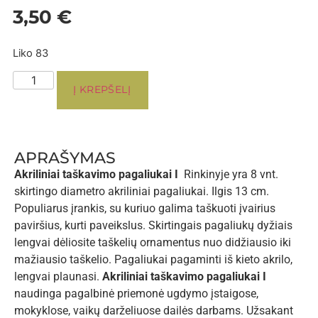
3,50
€
Liko 83
Į KREPŠELĮ
APRAŠYMAS
Akriliniai taškavimo pagaliukai I
Rinkinyje yra 8 vnt.
skirtingo diametro akriliniai pagaliukai. Ilgis 13 cm.
Populiarus įrankis, su kuriuo galima taškuoti įvairius
paviršius, kurti paveikslus. Skirtingais pagaliukų dyžiais
lengvai dėliosite taškelių ornamentus nuo didžiausio iki
mažiausio taškelio. Pagaliukai pagaminti iš kieto akrilo,
lengvai plaunasi.
Akriliniai taškavimo pagaliukai I
naudinga pagalbinė priemonė ugdymo įstaigose,
mokyklose, vaikų darželiuose dailės darbams. Užsakant