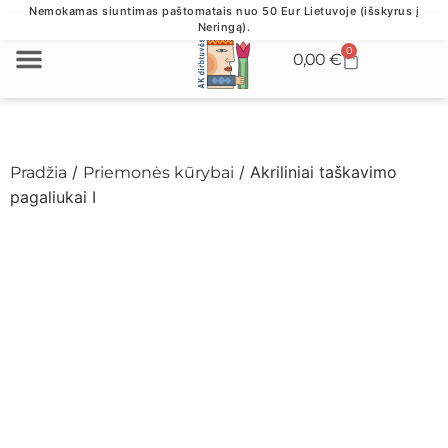
Nemokamas siuntimas paštomatais nuo 50 Eur Lietuvoje (išskyrus į
Neringą).
0
0,00
€
VERSLO DOVANOS
/
/ Akriliniai taškavimo
Pradžia
Priemonės kūrybai
pagaliukai I