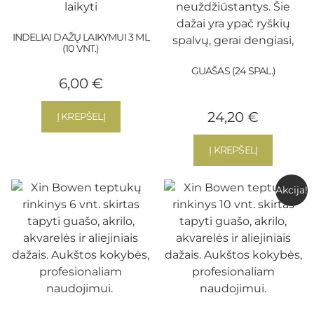
INDELIAI DAŽŲ LAIKYMUI 3 ML
(10 VNT.)
GUAŠAS (24 SPAL.)
6,00
€
24,20
€
Į KREPŠELĮ
Į KREPŠELĮ
Akcija!