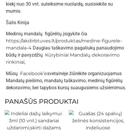
kiekį nuo 30 vnt. suteiksime nuolaidą, susisiekite su
mumis.
Šalis Kinija
Medinių mandalų figūrėlių įsigykite čia
https://akdirbtuves.lt/produktas/medine-figurele-
mandala-4
Daugiau taškavimo pagaliukų panaudojimo
būdų ir pavyzdžių
Kūrybiniai Mandalų dekoravimo
rinkiniai,
Mūsų
Facebook’e
svetainėje žiūrėkite organizuojamus
Mandalų piešimo, mandalų taškavimo, medinių figūrėlių
dekoravimo, bei tapybos kursų suaugusiems užsiėmimus.
PANAŠŪS PRODUKTAI