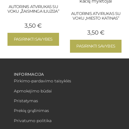
AUTORINIS ATVIRUKAS SU
VOKU „ŽAISMINGA ILIUZIJA”
AUTORINIS ATVIRUKAS SU
VOKU „MIESTO KATINAS”
3,50
€
3,50
€
PASIRINKTI SAVYBES
PASIRINKTI SAVYBES
INFORMACIJA
Pirkimo-pardavimo taisyklės
Apmokėjimo būdai
Pristatymas
Prekių grąžinimas
Privatumo politika