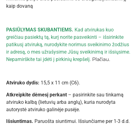
kaip dovaną
PASIŪLYMAS SKUBANTIEMS.
Kad atvirukas kuo
greičiau pasiektų tą, kurį norite pasveikinti – išsi
rinkite
patikusį atviruką, nurodykite norimus sveikinimo žodžius
ir adresą, o mes užrašysime Jūsų sveikinimą ir išsiųsime.
Nepamirškite tai įdėti į pirkinių krepšelį.
Plačiau.
Atviruko dydis:
15,5 x 11 cm (C6).
Atkreipkite dėmesį perkant
– pasirinkite sau tinkamą
atviruko kalbą (lietuvių arba anglų), kuria nurodyta
autorystė atviruko galinėje pusėje.
Išsiuntimas.
Paruošta siuntimui. Išsiunčiame per 1-3 d.d.