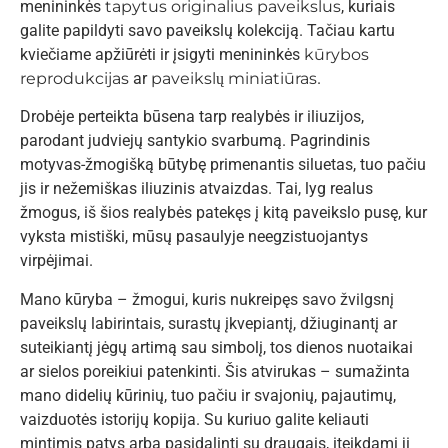
menininkės
tapytus originalius paveikslus
, kuriais
galite papildyti savo paveikslų kolekciją. Tačiau kartu
kviečiame apžiūrėti ir įsigyti menininkės
kūrybos
reprodukcijas
ar
paveikslų miniatiūras
.
Drobėje perteikta būsena tarp realybės ir iliuzijos,
parodant judviejų santykio svarbumą. Pagrindinis
motyvas-žmogišką būtybę primenantis siluetas, tuo pačiu
jis ir nežemiškas iliuzinis atvaizdas. Tai, lyg realus
žmogus, iš šios realybės patekęs į kitą paveikslo pusę, kur
vyksta mistiški, mūsų pasaulyje neegzistuojantys
virpėjimai.
Mano kūryba – žmogui, kuris nukreipęs savo žvilgsnį
paveikslų labirintais, surastų įkvepiantį, džiugina
ntį ar
suteikiantį jėgų artimą sau simbolį, tos dienos nuotaikai
ar sielos poreikiui patenkinti. Šis atvirukas – sumažinta
mano didelių kūrinių, tuo pačiu ir svajonių, pajautimų,
vaizduotės istorijų kopija. Su kuriuo galite keliauti
mintimis patys arba pasidalinti su draugais, įteikdami jį