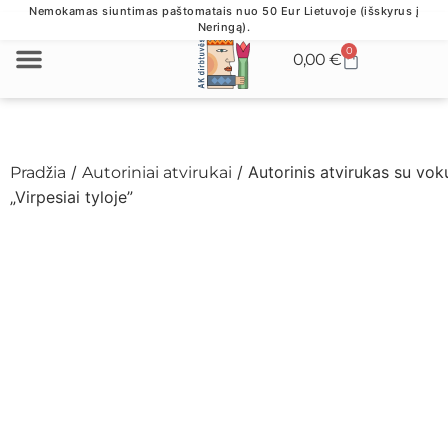
Nemokamas siuntimas paštomatais nuo 50 Eur Lietuvoje (išskyrus į
Neringą).
0
0,00
€
VERSLO DOVANOS
/
/ Autorinis atvirukas su vok
Pradžia
Autoriniai atvirukai
„Virpesiai tyloje”