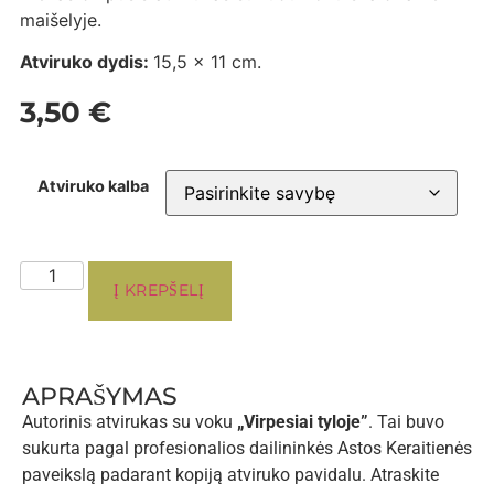
maišelyje.
Atviruko dydis:
15,5 x 11 cm.
3,50
€
Atviruko kalba
Į KREPŠELĮ
APRAŠYMAS
Autorinis atvirukas su voku
„Virpesiai tyloje”
. Tai buvo
sukurta pagal profesionalios dailininkės Astos Keraitienės
paveikslą padarant kopiją atviruko pavidalu. Atraskite