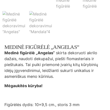
MEDINĖ FIGŪRĖLĖ „ANGELAS”
Medinė figūrėlė „Angelas“
skirta dekoruoti akrilo
dažais, naudoti dekupažui, piešti flomasteriais ir
pieštukais. Tai puiki priemonė įvairių kitų kūrybinių
idėjų įgyvendinimui, leidžianti sukurti unikalius ir
asmeniškus meno kūrinius.
Mėgaukitės kūryba!
Figūrėlės dydis: 10×9,5 cm., storis 3 mm