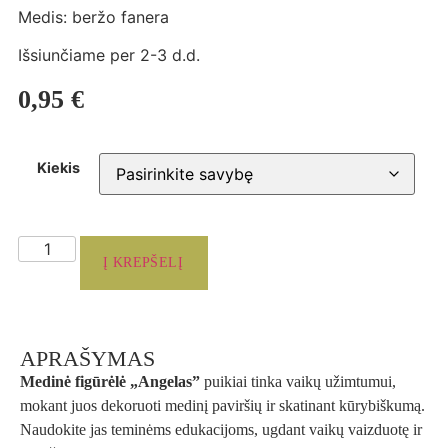
Medis: beržo fanera
Išsiunčiame per 2-3 d.d.
0,95
€
Kiekis
Į KREPŠELĮ
APRAŠYMAS
Medinė figūrėlė „Angelas”
puikiai tinka vaikų užimtumui,
mokant juos dekoruoti medinį paviršių ir skatinant kūrybiškumą.
Naudokite jas teminėms edukacijoms, ugdant vaikų vaizduotę ir