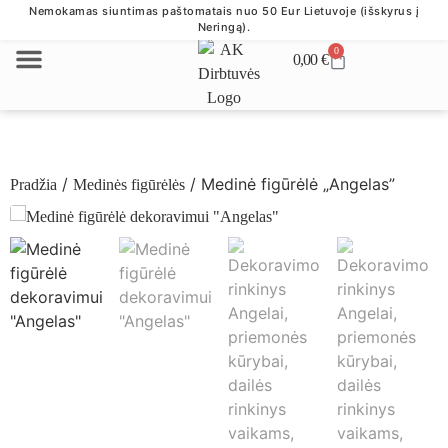
Nemokamas siuntimas paštomatais nuo 50 Eur Lietuvoje (išskyrus į
Neringą).
0
0,00
€
VERSLO DOVANOS
/
/ Medinė figūrėlė „Angelas”
Pradžia
Medinės figūrėlės