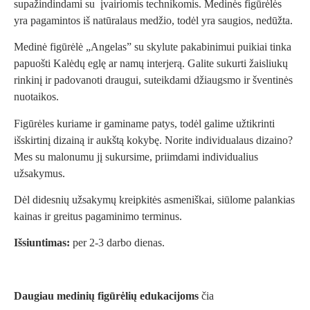
supažindindami su įvairiomis technikomis. Medinės figūrėlės
yra pagamintos iš natūralaus medžio, todėl yra saugios, nedūžta.
Medinė figūrėlė „Angelas” su skylute pakabinimui puikiai tinka
papuošti Kalėdų eglę ar namų interjerą. Galite sukurti žaisliukų
rinkinį ir padovanoti draugui, suteikdami džiaugsmo ir šventinės
nuotaikos.
Figūrėles kuriame ir gaminame patys, todėl galime užtikrinti
išskirtinį dizainą ir aukštą kokybę. Norite individualaus dizaino?
Mes su malonumu jį sukursime, priimdami individualius
užsakymus.
Dėl didesnių užsakymų kreipkitės asmeniškai, siūlome palankias
kainas ir greitus pagaminimo terminus.
Išsiuntimas:
per 2-3 darbo dienas.
Daugiau medinių figūrėlių edukacijoms
čia