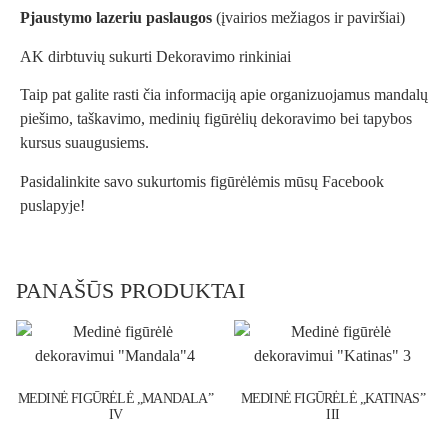
Pjaustymo lazeriu paslaugos
(įvairios mežiagos ir paviršiai)
AK dirbtuvių sukurti
Dekoravimo rinkiniai
Taip pat galite rasti
čia
informaciją apie organizuojamus mandalų
piešimo, taškavimo, medinių figūrėlių dekoravimo bei tapybos
kursus suaugusiems.
Pasidalinkite savo sukurtomis figūrėlėmis mūsų
Facebook
puslapyje!
PANAŠŪS PRODUKTAI
MEDINĖ FIGŪRĖLĖ „MANDALA”
MEDINĖ FIGŪRĖLĖ „KATINAS”
IV
III