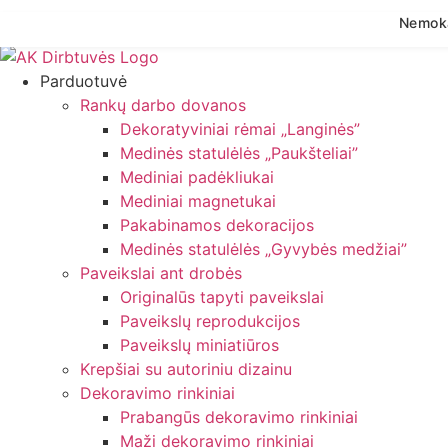
Nemoka
Eiti
prie
Parduotuvė
turinio
Rankų darbo dovanos
Dekoratyviniai rėmai „Langinės”
Medinės statulėlės „Paukšteliai”
Mediniai padėkliukai
Mediniai magnetukai
Pakabinamos dekoracijos
Medinės statulėlės „Gyvybės medžiai”
Paveikslai ant drobės
Originalūs tapyti paveikslai
Paveikslų reprodukcijos
Paveikslų miniatiūros
Krepšiai su autoriniu dizainu
Dekoravimo rinkiniai
Prabangūs dekoravimo rinkiniai
Maži dekoravimo rinkiniai