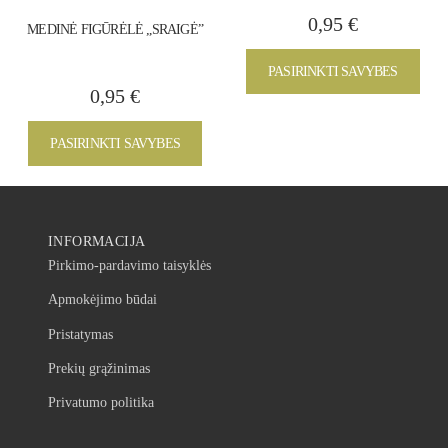
0,95
€
MEDINĖ FIGŪRĖLĖ „SRAIGĖ”
PASIRINKTI SAVYBES
0,95
€
PASIRINKTI SAVYBES
INFORMACIJA
Pirkimo-pardavimo taisyklės
Apmokėjimo būdai
Pristatymas
Prekių grąžinimas
Privatumo politika