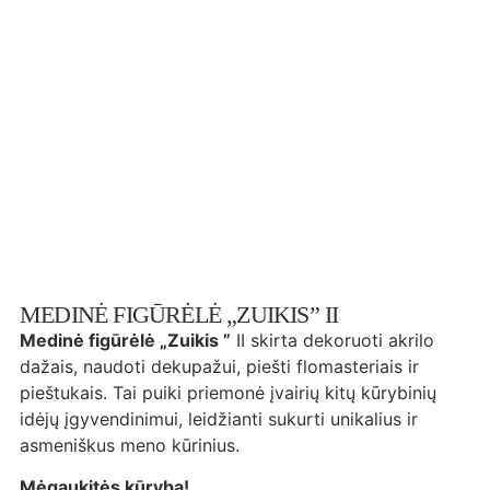
MEDINĖ FIGŪRĖLĖ „ZUIKIS” II
Medinė figūrėlė „Zuikis ”
II skirta dekoruoti akrilo
dažais, naudoti dekupažui, piešti flomasteriais ir
pieštukais. Tai puiki priemonė įvairių kitų kūrybinių
idėjų įgyvendinimui, leidžianti sukurti unikalius ir
asmeniškus meno kūrinius.
Mėgaukitės kūryba!