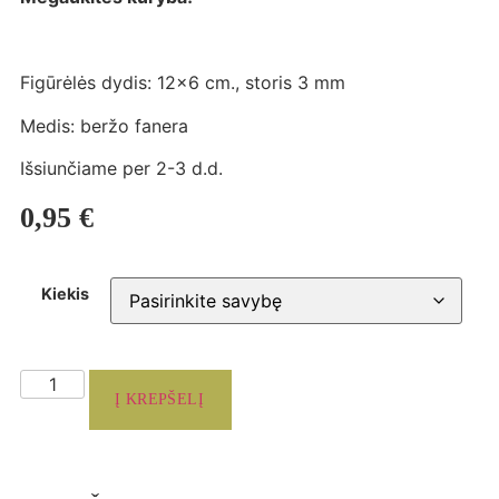
Figūrėlės dydis: 12×6 cm., storis 3 mm
Medis: beržo fanera
Išsiunčiame per 2-3 d.d.
0,95
€
Kiekis
Į KREPŠELĮ