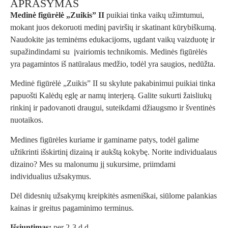
APRAŠYMAS
Medinė figūrėlė
„Zuikis” II
puikiai tinka vaikų užimtumui,
mokant juos dekoruoti medinį paviršių ir skatinant kūrybiškumą.
Naudokite jas teminėms edukacijoms, ugdant vaikų vaizduotę ir
supažindindami su įvairiomis technikomis. Medinės figūrėlės
yra pagamintos iš natūralaus medžio, todėl yra saugios, nedūžta.
Medinė figūrėlė „Zuikis” II su skylute pakabinimui puikiai tinka
papuošti Kalėdų eglę ar namų interjerą. Galite sukurti žaisliukų
rinkinį ir padovanoti draugui, suteikdami džiaugsmo ir šventinės
nuotaikos.
Medines figūrėles kuriame ir gaminame patys, todėl galime
užtikrinti išskirtinį dizainą ir aukštą kokybę. Norite individualaus
dizaino? Mes su malonumu jį sukursime, priimdami
individualius užsakymus.
Dėl didesnių užsakymų kreipkitės asmeniškai, siūlome palankias
kainas ir greitus pagaminimo terminus.
Išsiuntimas:
per 2-3 d.d.