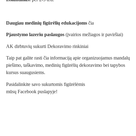
Daugiau medinių figūrėlių edukacijoms
čia
Pjaustymo lazeriu paslaugos
(įvairios mežiagos ir paviršiai)
AK dirbtuvių sukurti
Dekoravimo rinkiniai
Taip pat galite rasti
čia
informaciją apie organizuojamus mandalų
piešimo, taškavimo, medinių figūrėlių dekoravimo bei tapybos
kursus suaugusiems.
Pasidalinkite savo sukurtomis figūrėlėmis
mūsų
Facebook
puslapyje!