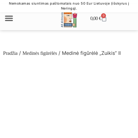
Nemokamas siuntimas paštomatais nuo 50 Eur Lietuvoje (išskyrus į
Neringą).
0
0,00
€
VERSLO DOVANOS
/
/ Medinė figūrėlė „Zuikis” II
Pradžia
Medinės figūrėlės