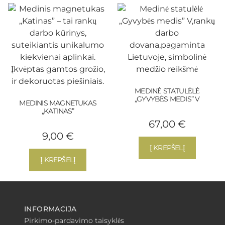
MEDINĖ STATULĖLĖ
„GYVYBĖS MEDIS” V
MEDINIS MAGNETUKAS
„KATINAS”
67,00
€
9,00
€
Į KREPŠELĮ
Į KREPŠELĮ
INFORMACIJA
Pirkimo-pardavimo taisyklės