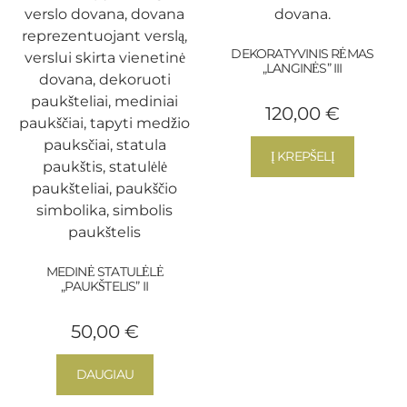
DEKORATYVINIS RĖMAS
„LANGINĖS” III
120,00
€
Į KREPŠELĮ
MEDINĖ STATULĖLĖ
„PAUKŠTELIS” II
50,00
€
DAUGIAU