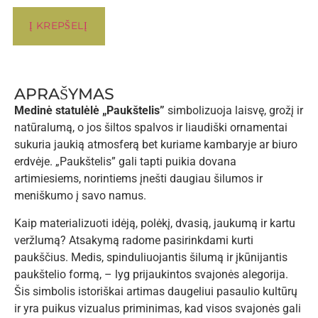
Į KREPŠELĮ
APRAŠYMAS
Medinė statulėlė „Paukštelis”
simbolizuoja laisvę, grožį ir
natūralumą, o jos šiltos spalvos ir liaudiški ornamentai
sukuria jaukią atmosferą bet kuriame kambaryje ar biuro
erdvėje. „Paukštelis” gali tapti puikia dovana
artimiesiems, norintiems įnešti daugiau šilumos ir
meniškumo į savo namus.
Kaip materializuoti idėją, polėkį, dvasią, jaukumą ir kartu
veržlumą? Atsakymą radome pasirinkdami kurti
paukščius. Medis, spinduliuojantis šilumą ir įkūnijantis
paukštelio formą, – lyg prijaukintos svajonės alegorija.
Šis simbolis istoriškai artimas daugeliui pasaulio kultūrų
ir yra puikus vizualus priminimas, kad visos svajonės gali