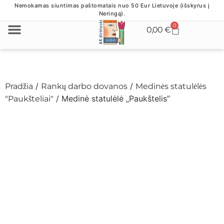
Nemokamas siuntimas paštomatais nuo 50 Eur Lietuvoje (išskyrus į
Neringą).
0
0,00
€
VERSLO DOVANOS
/
/
Pradžia
Rankų darbo dovanos
Medinės statulėlės
/ Medinė statulėlė „Paukštelis”
"Paukšteliai"