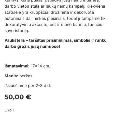
kūrinys, kuris puikiai papildys jūsų namų interjerą,
darbo vietos stalą ar jaukų namų kampelį. Kiekviena
statulėlė yra kruopščiai drožinėta ir dekoruota
autoriniais dailininkės piešiniais, todėl ji tampa ne tik
dekoratyviniu akcentu, bet ir meno kūriniu, turinčiu
savo istoriją.
Paukštelis – tai šiltas prisiminimas, simbolis ir rankų
darbo grožis jūsų namuose!
Išmatavimai:
17×14 cm.
Medis:
beržas
Išsiunčiame per 2-3 d.d.
50,00
€
Liko 1