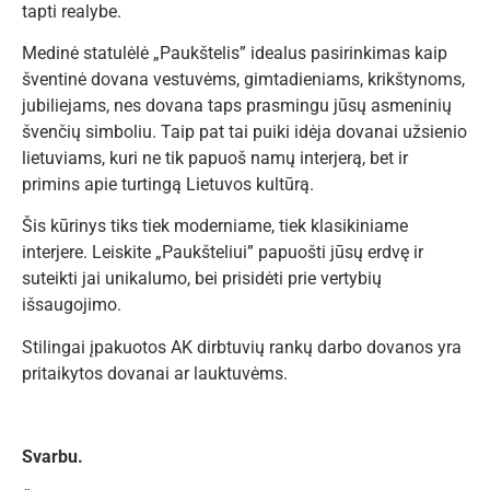
tapti realybe.
Medinė statulėlė „Paukštelis” idealus pasirinkimas kaip
šventinė dovana vestuvėms, gimtadieniams, krikštynoms,
jubiliejams, nes dovana taps prasmingu jūsų asmeninių
švenčių simboliu. Taip pat tai puiki idėja dovanai užsienio
lietuviams, kuri ne tik papuoš namų interjerą, bet ir
primins apie turtingą Lietuvos kultūrą.
Šis kūrinys tiks tiek moderniame, tiek klasikiniame
interjere. Leiskite „Paukšteliui” papuošti jūsų erdvę ir
suteikti jai unikalumo, bei prisidėti prie vertybių
išsaugojimo.
Stilingai įpakuotos AK dirbtuvių rankų darbo dovanos yra
pritaikytos dovanai ar lauktuvėms.
Svarbu.