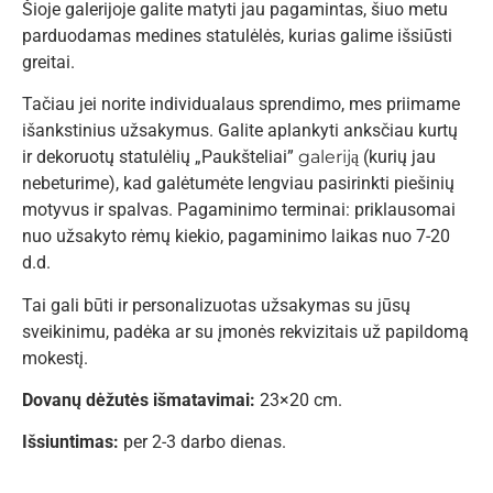
Šioje galerijoje galite matyti jau pagamintas, šiuo metu
parduodamas medines statulėlės, kurias galime išsiūsti
greitai.
Tačiau jei norite individualaus sprendimo, mes priimame
išankstinius užsakymus. Galite aplankyti anksčiau kurtų
ir dekoruotų statulėlių „Paukšteliai”
galeriją
(kurių jau
nebeturime), kad galėtumėte lengviau pasirinkti piešinių
motyvus ir spalvas. Pagaminimo terminai: priklausomai
nuo užsakyto rėmų kiekio, pagaminimo laikas nuo 7-20
d.d.
Tai gali būti ir personalizuotas užsakymas su jūsų
sveikinimu, padėka ar su įmonės rekvizitais už papildomą
mokestį.
Dovanų dėžutės išmatavimai:
23×20 cm.
Išsiuntimas:
per 2-3 darbo dienas.