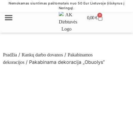
Nemokamas siuntimas paštomatais nuo 50 Eur Lietuvoje (išskyrus į
Neringą).
0
0,00
€
VERSLO DOVANOS
/
/
Pradžia
Rankų darbo dovanos
Pakabinamos
/ Pakabinama dekoracija „Obuolys”
dekoracijos