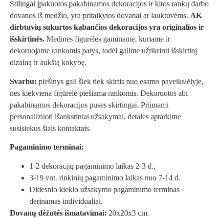
Stilingai įpakuotos pakabinamos dekoracijos ir kitos rankų darbo
dovanos iš medžio, yra pritaikytos dovanai ar lauktuvėms.
AK
dirbtuvių sukurtos kabančios dekoracijos yra originalios ir
išskirtinės.
Medines figūrėles gaminame, kuriame ir
dekoruojame rankomis patys, todėl galime užtikrinti išskirtinį
dizainą ir aukštą kokybę.
Svarbu:
piešinys gali šiek tiek skirtis nuo esamo paveikslėlyje,
nes kiekviena figūrėlė piešiama rankomis. Dekoruotos abi
pakabinamos dekoracijos pusės skirtingai. Priimami
personalizuoti išankstiniai užsakymai, detales aptarkime
susisiekus
šiais kontaktais
.
Pagaminimo terminai:
1-2 dekoracijų pagaminimo laikas 2-3 d.,
3-19 vnt. rinkinių pagaminimo laikas nuo 7-14 d.
Didesnio kiekio užsakymo pagaminimo terminas
derinamas individualiai.
Dovanų dėžutės išmatavimai:
20x20x3 cm.