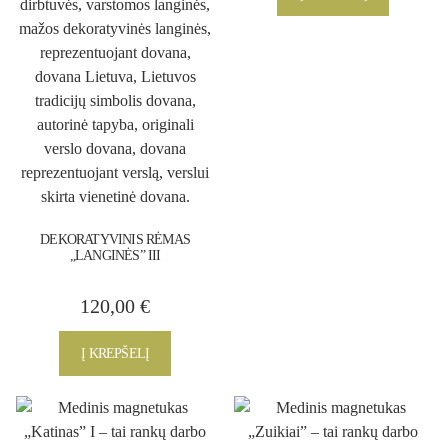
DEKORATYVINIS RĖMAS
„LANGINĖS” III
120,00
€
Į KREPŠELĮ