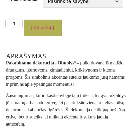
Į KREPŠELĮ
APRAŠYMAS
Pakabinama dekoracija „Obuolys”–
puiki dovana iš medžio
draugams, įkurtuvėms, gimtadieniui, krikštynoms ir kitoms
progoms. Šis simbolinis akcentas suteiks jaukumo jūsų namams
ir primins apie ypatingus momentus!
Žaismingumas, kurio kasdienybėje taip trūksta, lengvai užpildys
jūsų namų arba sodo erdvę, jei pasirinksite vieną ar kelias mūsų
dekoruotas kabančias figūrėles. Ši dekoracija ne tik papuoš jūsų
erdvę, bet ir suteiks jai unikalų akcentą ir sukurs jaukią
atmosferą.