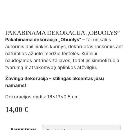
PAKABINAMA DEKORACIJA „OBUOLYS”
Pakabinama dekoracija „Obuolys”
– tai unikalus
autorinis dailininkės kūrinys, dekoruotas rankomis ant
natūralios ąžuolo medžio lentelės. Kūriniui
naudojamos antrinės žaliavos, todėl jis simbolizuoja
tvarumą ir atsakomybę aplinkos atžvilgiu.
Žavinga dekoracija – stilingas akcentas jūsų
namams!
Dekoracijos dydis: 16×13×0,5 cm.
14,00
€
Pasirinkimas