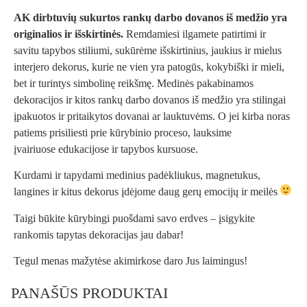
AK dirbtuvių sukurtos rankų darbo dovanos iš medžio yra
originalios ir išskirtinės.
Remdamiesi ilgamete patirtimi ir
savitu tapybos stiliumi, sukūrėme išskirtinius, jaukius ir mielus
interjero dekorus, kurie ne vien yra patogūs, kokybiški ir mieli,
bet ir turintys simbolinę reikšmę. Medinės pakabinamos
dekoracijos ir kitos
rankų darbo dovanos iš medžio
yra stilingai
įpakuotos ir pritaikytos dovanai ar lauktuvėms. O jei kirba noras
patiems prisiliesti prie kūrybinio proceso, lauksime
įvairiuose
edukacijose ir tapybos kursuose
.
Kurdami ir tapydami medinius padėkliukus, magnetukus,
langines ir kitus dekorus įdėjome daug gerų emocijų ir meilės
Taigi būkite kūrybingi puošdami savo erdves – įsigykite
rankomis tapytas dekoracijas jau dabar!
Tegul menas mažytėse akimirkose daro Jus laimingus!
PANAŠŪS PRODUKTAI