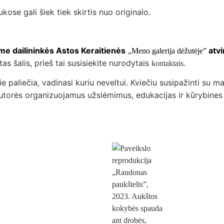
ose gali šiek tiek skirtis nuo originalo.
me dailininkės Astos Keraitienės
atvi
„Meno galerija dėžutėje”
as šalis, prieš tai susisiekite nurodytais
kontaktais.
ie paliečia, vadinasi kuriu neveltui. Kviečiu susipažinti su m
autorės organizuojamus užsiėmimus, edukacijas ir kūrybines 