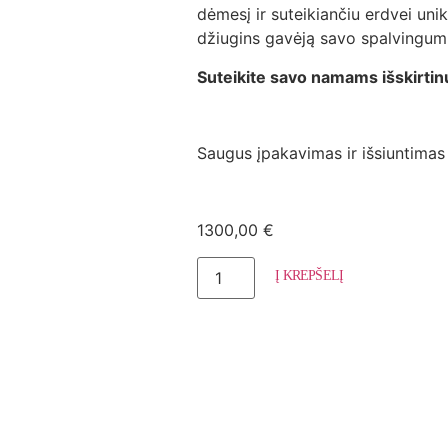
dėmesį ir suteikiančiu erdvei uni
džiugins gavėją savo spalvingumu
Suteikite savo namams išskirti
Saugus įpakavimas ir išsiuntimas
1300,00
€
Į KREPŠELĮ