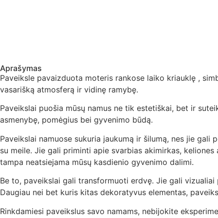
Aprašymas
Paveiksle pavaizduota moteris rankose laiko kriauklę , sim
vasarišką atmosferą ir vidinę ramybę.
Paveikslai puošia mūsų namus ne tik estetiškai, bet ir sute
asmenybę, pomėgius bei gyvenimo būdą.
Paveikslai namuose sukuria jaukumą ir šilumą, nes jie gali p
su meile. Jie gali priminti apie svarbias akimirkas, kelione
tampa neatsiejama mūsų kasdienio gyvenimo dalimi.
Be to, paveikslai gali transformuoti erdvę. Jie gali vizualia
Daugiau nei bet kuris kitas dekoratyvus elementas, paveiksl
Rinkdamiesi paveikslus savo namams, nebijokite eksperimentu