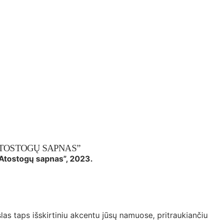
ATOSTOGŲ SAPNAS”
„Atostogų sapnas”, 2023.
las taps išskirtiniu akcentu jūsų namuose, pritraukiančiu