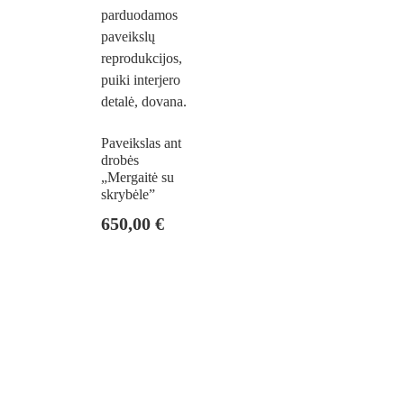
Paveikslas ant
drobės
„Mergaitė su
skrybėle”
650,00
€