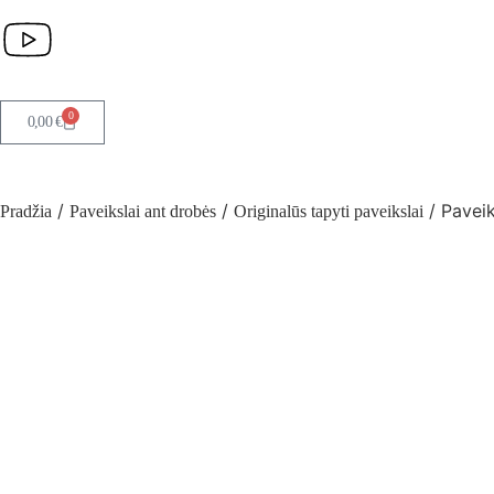
0
0,00
€
/
/
/ Paveik
Pradžia
Paveikslai ant drobės
Originalūs tapyti paveikslai