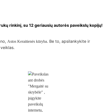
rukų rinkinį, su 12 geriausių autorės paveikslų kopijų!
ano,
. Be to, apsilankykite ir
Astos Keraitienės kūryba
veiklas.