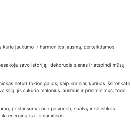
vos kuria jaukumo ir harmonijos jausmą, perteikdamos
pasakoja savo istoriją, dekoruoja sienas ir atspindi mūsų
ekas neturi tokios galios, kaip kūriniai, kuriuos išsirenkate
eikslą, jis sukuria malonius jausmus ir prisiminimus, todėl
umo, priklausomai nuo pasirinktų spalvų ir stilistikos.
 iki energingos ir dinamiškos.