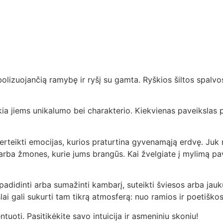
bolizuojančią ramybę ir ryšį su gamta. Ryškios šiltos spal
ikia jiems unikalumo bei charakterio. Kiekvienas paveikslas 
erteikti emocijas, kurios praturtina gyvenamąją erdvę. Juk ni
s arba žmones, kurie jums brangūs. Kai žvelgiate į mylimą pav
i padidinti arba sumažinti kambarį, suteikti šviesos arba jauk
ai gali sukurti tam tikrą atmosferą: nuo ramios ir poetiškos
oti. Pasitikėkite savo intuicija ir asmeniniu skoniu!