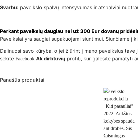
Svarbu:
paveikslo spalvų intensyvumas ir atspalviai nuotrauk
Perkant paveikslų daugiau nei už 300 Eur dovanų pridėsi
Paveikslai yra saugiai supakuojami siuntimui. Siunčiame į kit
Dalinuosi savo kūryba, o jei žiūrint į mano paveikslus tave j
sekite
Ak dirbtuvių
profilį, kur galėsite pamatyti 
Facebook
Panašūs produktai