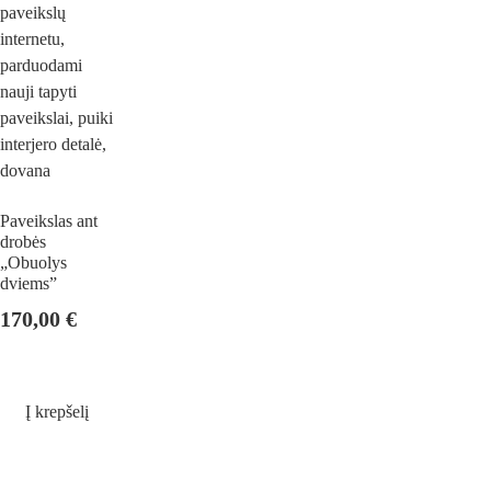
Paveikslas ant
drobės
„Obuolys
dviems”
170,00
€
Į krepšelį