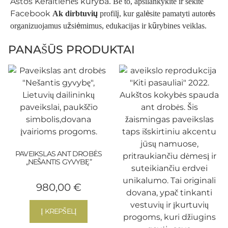
Astos Keraitienės kūryba
. Be to, apsilankykite ir sekite
Facebook
Ak dirbtuvių
profilį, kur galėsite pamatyti autorės
organizuojamus užsiėmimus, edukacijas ir kūrybines veiklas.
PANAŠŪS PRODUKTAI
PAVEIKSLAS ANT DROBĖS
„NEŠANTIS GYVYBĘ”
980,00
€
Į KREPŠELĮ