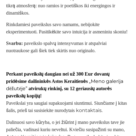
tikrą atmosferą: nuo ramios ir poetiškos iki energingos ir
dinamiškos.
Rinkdamiesi paveikslus savo namams, nebijokite
eksperimentuoti. Pasitikėkite savo intuicija ir asmeniniu skoniu!
Svarbu:
paveikslo spalvų intensyvumas ir atspalviai
nuotraukose gali šiek tiek skirtis nuo originalo.
Perkant paveikslų daugiau nei už 300 Eur dovanų
„Meno galerija
pridėsime dailininkės Astos Keraitienės
dėžutėje”
atvirukų rinkinį, su 12 geriausių autorės
paveikslų kopijų!
Paveikslai yra saugiai supakuojami siuntimui. Siunčiame į kitas
kontaktais.
šalis, prieš tai susisiekite nurodytais
Dalinuosi savo kūryba, o jei žiūrint į mano paveikslus tave jie
paliečia, vadinasi kuriu neveltui. Kviečiu susipažinti su mano,