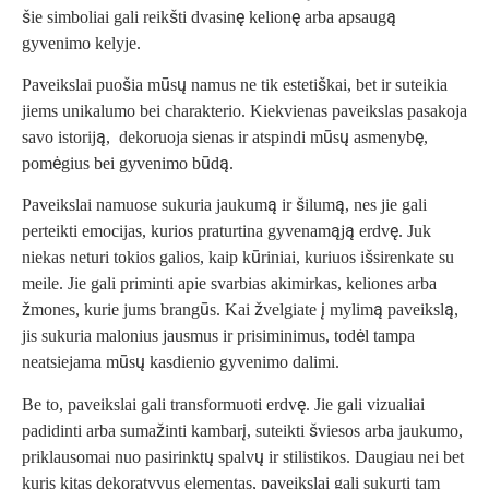
šie simboliai gali reikšti dvasinę kelionę arba apsaugą
gyvenimo kelyje.
Paveikslai puošia mūsų namus ne tik estetiškai, bet ir suteikia
jiems unikalumo bei charakterio. Kiekvienas paveikslas pasakoja
savo istoriją, dekoruoja sienas ir atspindi mūsų asmenybę,
pomėgius bei gyvenimo būdą.
Paveikslai namuose sukuria jaukumą ir šilumą, nes jie gali
perteikti emocijas, kurios praturtina gyvenamąją erdvę. Juk
niekas neturi tokios galios, kaip kūriniai, kuriuos išsirenkate su
meile. Jie gali priminti apie svarbias akimirkas, keliones arba
žmones, kurie jums brangūs. Kai žvelgiate į mylimą paveikslą,
jis sukuria malonius jausmus ir prisiminimus, todėl tampa
neatsiejama mūsų kasdienio gyvenimo dalimi.
Be to, paveikslai gali transformuoti erdvę. Jie gali vizualiai
padidinti arba sumažinti kambarį, suteikti šviesos arba jaukumo,
priklausomai nuo pasirinktų spalvų ir stilistikos. Daugiau nei bet
kuris kitas dekoratyvus elementas, paveikslai gali sukurti tam