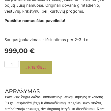
pojūtį Jūsų namuose. Originali dovana gimtadienio,
vestuvių, krikštynų, bei įkurtuvių progoms.
Puoškite namus šiuo paveikslu!
Saugus įpakavimas ir išsiuntimas per 2-3 d.d.
999,00
€
Į KREPŠELĮ
APRAŠYMAS
Paveiksle žirgas dažnai simbolizuoja laisvę, stiprybę ir kelionę.
Jis gali atspindėti jėgą ir dinamiškumą. Angelas, savo ruožtu,
simbolizuoja apsaugą, dvasingumą ir ryšį su dieviškumu. Kartu