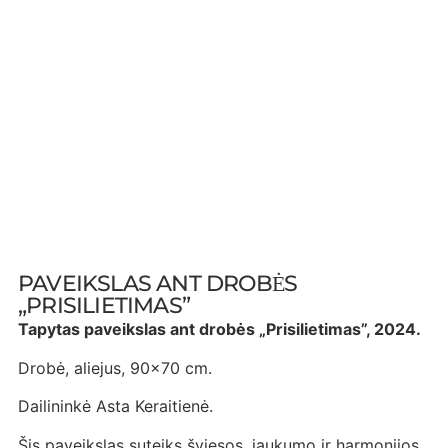
PAVEIKSLAS ANT DROBĖS
„PRISILIETIMAS”
Tapytas paveikslas ant drobės „Prisilietimas”, 2024.
Drobė, aliejus, 90×70 cm.
Dailininkė Asta Keraitienė.
Šis paveikslas suteiks šviesos, jaukumo ir harmonijos