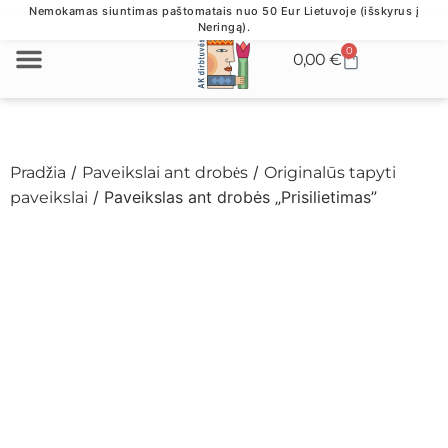
Nemokamas siuntimas paštomatais nuo 50 Eur Lietuvoje (išskyrus į
Neringą).
0
0,00
€
VERSLO DOVANOS
/
/
Pradžia
Paveikslai ant drobės
Originalūs tapyti
/ Paveikslas ant drobės „Prisilietimas”
paveikslai