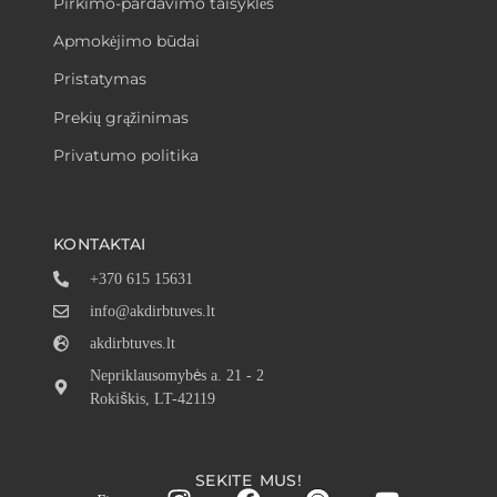
Pirkimo-pardavimo taisyklės
Apmokėjimo būdai
Pristatymas
Prekių grąžinimas
Privatumo politika
KONTAKTAI
+370 615 15631
info@akdirbtuves.lt
akdirbtuves.lt
Nepriklausomybės a. 21 - 2
Rokiškis, LT-42119
SEKITE MUS!