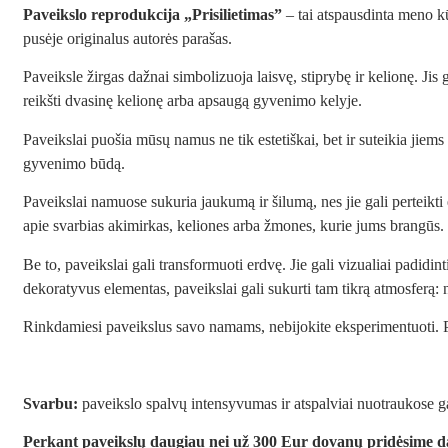
Paveikslo reprodukcija
„Prisilietimas”
– tai atspausdinta meno k
pusėje originalus autorės parašas.
Paveiksle žirgas dažnai simbolizuoja laisvę, stiprybę ir kelionę. Ji
reikšti dvasinę kelionę arba apsaugą gyvenimo kelyje.
Paveikslai puošia mūsų namus ne tik estetiškai, bet ir suteikia jie
gyvenimo būdą.
Paveikslai namuose sukuria jaukumą ir šilumą, nes jie gali perteikti 
apie svarbias akimirkas, keliones arba žmones, kurie jums brangūs.
Be to, paveikslai gali transformuoti erdvę. Jie gali vizualiai padidin
dekoratyvus elementas, paveikslai gali sukurti tam tikrą atmosferą: 
Rinkdamiesi paveikslus savo namams, nebijokite eksperimentuoti. Pa
Svarbu:
paveikslo spalvų intensyvumas ir atspalviai nuotraukose gali
Perkant paveikslų daugiau nei už 300 Eur dovanų pridėsime da