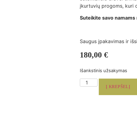
įkurtuvių progoms, kuri
Suteikite savo namams
Saugus įpakavimas ir išs
180,00
€
Išankstinis užsakymas
Į KREPŠELĮ