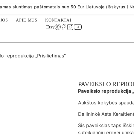
mas siuntimas paštomatais nuo 50 Eur Lietuvoje (išskyrus į Ne
JOS
APIE MUS
KONTAKTAI
o reprodukcija „Prisilietimas”
PAVEIKSLO REPROD
Paveikslo reprodukcija „
Aukštos kokybės spauda
Dailininkė Asta Keraitien
Šis paveikslas taps išski
suteikiančiu erdvei unika