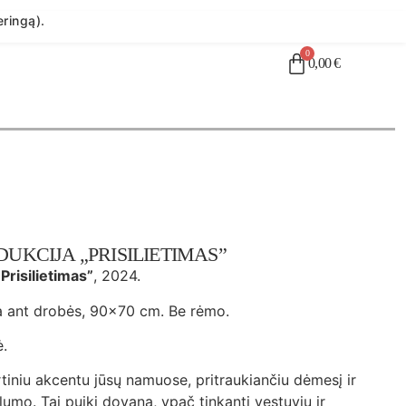
ringą).
0
0,00
€
UKCIJA „PRISILIETIMAS”
Prisilietimas”
, 2024.
 ant drobės, 90×70 cm. Be rėmo.
ė.
rtiniu akcentu jūsų namuose, pritraukiančiu dėmesį ir
lumo. Tai puiki dovana, ypač tinkanti vestuvių ir