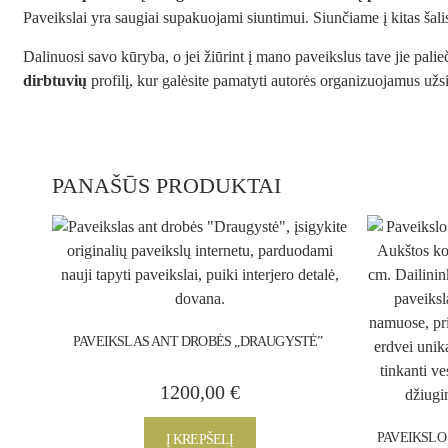
Paveikslai yra saugiai supakuojami siuntimui. Siunčiame į kitas šalis
Dalinuosi savo kūryba, o jei žiūrint į mano paveikslus tave jie pali
dirbtuvių
profilį, kur galėsite pamatyti autorės organizuojamus užs
PANAŠŪS PRODUKTAI
PAVEIKSLAS ANT DROBĖS „DRAUGYSTĖ”
1200,00
€
PAVEIKSLO 
Į KREPŠELĮ