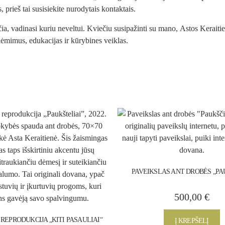
, prieš tai susisiekite nurodytais
kontaktais.
ečia, vadinasi kuriu neveltui. Kviečiu susipažinti su mano,
Astos Keraiti
iėmimus, edukacijas ir kūrybines veiklas.
PAVEIKSLAS ANT DROBĖS „PA
500,00
€
REPRODUKCIJA „KITI PASAULIAI“
Į KREPŠELĮ