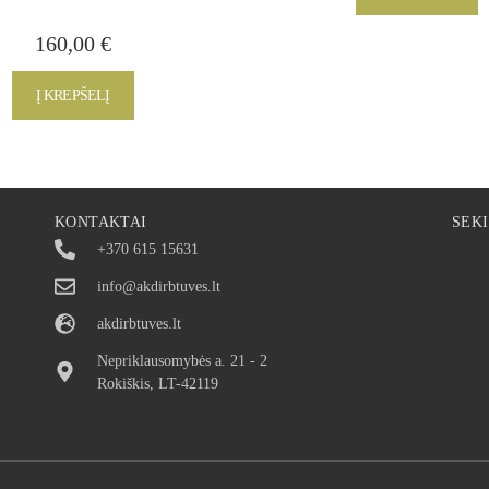
160,00
€
Į KREPŠELĮ
KONTAKTAI
SEK
+370 615 15631
info@akdirbtuves.lt
akdirbtuves.lt
Nepriklausomybės a. 21 - 2
Rokiškis, LT-42119