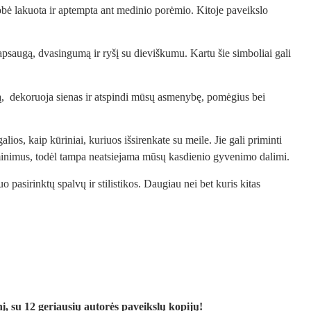
robė lakuota ir aptempta ant medinio porėmio. Kitoje paveikslo
 apsaugą, dvasingumą ir ryšį su dieviškumu. Kartu šie simboliai gali
iją, dekoruoja sienas ir atspindi mūsų asmenybę, pomėgius bei
ios, kaip kūriniai, kuriuos išsirenkate su meile. Jie gali priminti
siminimus, todėl tampa neatsiejama mūsų kasdienio gyvenimo dalimi.
 pasirinktų spalvų ir stilistikos. Daugiau nei bet kuris kitas
į, su 12 geriausių autorės paveikslų kopijų!