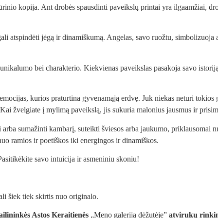
ūrinio kopija. Ant drobės spausdinti paveikslų printai yra ilgaamžiai, d
s gali atspindėti jėgą ir dinamiškumą. Angelas, savo ruožtu, simbolizuoja
ms unikalumo bei charakterio. Kiekvienas paveikslas pasakoja savo istor
emocijas, kurios praturtina gyvenamąją erdvę. Juk niekas neturi tokios gal
 Kai žvelgiate į mylimą paveikslą, jis sukuria malonius jausmus ir pri
ti arba sumažinti kambarį, suteikti šviesos arba jaukumo, priklausomai nuo
nuo ramios ir poetiškos iki energingos ir dinamiškos.
sitikėkite savo intuicija ir asmeniniu skoniu!
 šiek tiek skirtis nuo originalo.
ilininkės Astos Keraitienės
„Meno galerija dėžutėje”
atvirukų rinkin