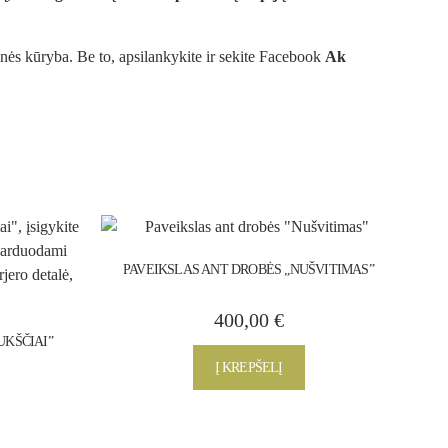
enės kūryba
. Be to, apsilankykite ir sekite
Facebook
Ak
PAVEIKSLAS ANT DROBĖS „NUŠVITIMAS”
400,00
€
UKŠČIAI”
Į KREPŠELĮ